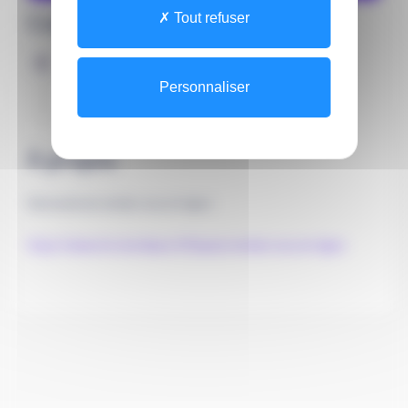
Coordonnées
Tout refuser
Adresse
Site
Personnaliser
1 RUE JEAN BURGUET
33075 BORDEAUX
À propos
Demande de rendez vous en ligne :
https://www.chu-bordeaux.fr/Espace-rendez-vous-en-ligne