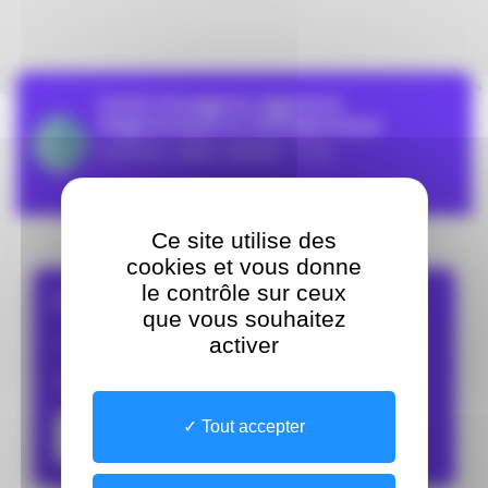
Leaflet
| ©
OpenStreetMap
contributors
Unité d'imagerie digestive
diagnostique et thérapeutique
HOPITAL SAINT-ANDRE - CHU
Ce site utilise des
cookies et vous donne
le contrôle sur ceux
Prenez rendez-vous
que vous souhaitez
activer
Imagerie médicale (radiologie)
Ou en ligne
Tout accepter
Rendez-vous en ligne