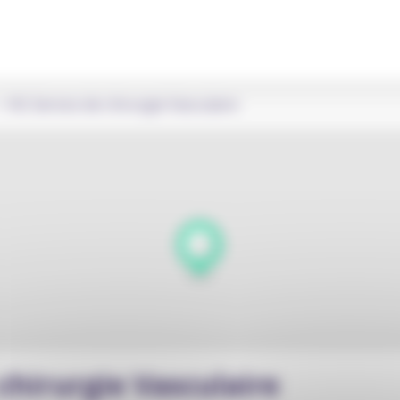
HG Service de chirurgie Vasculaire
chirurgie Vasculaire