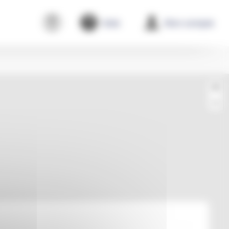
Aide
Mon compte
+
−