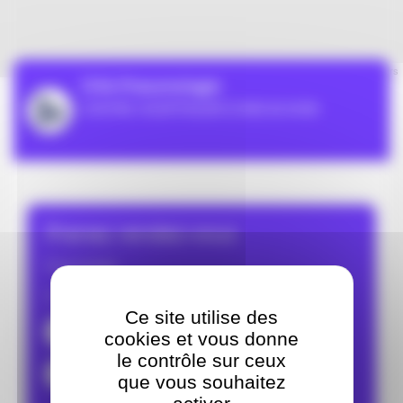
Leaflet
| ©
OpenStreetMap
contributors
CHA-Pneumologie
CENTRE HOSPITALIER D'ARCACHON
Prenez rendez-vous
Pneumologie
Du Lundi au Vendredi de 09:00 à 18:00
Ce site utilise des
05.57.52.92.00
cookies et vous donne
le contrôle sur ceux
secretariat.medecine@ch-arcachon.fr
que vous souhaitez