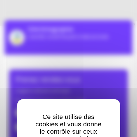
Leaflet
| ©
OpenStreetMap
contributors
CHA-Echographie
CENTRE HOSPITALIER D'ARCACHON
Prenez rendez-vous
Imagerie médicale (radiologie)
Du Lundi au Vendredi de 09:00 à 18:00
05.57.52.91.30
Ce site utilise des
cookies et vous donne
secretariat.radiologie@ch-arcachon.fr
le contrôle sur ceux