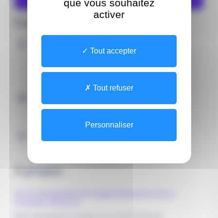
que vous souhaitez
activer
Coordonnées
Adresse
Tout accepter
Site
AVENUE JEAN HAMEAU
33260 LA TESTE DE BUCH
Tout refuser
Contacter par e-mail
secretariat.radiologie@ch-arcachon.fr (Secrétariat)
Personnaliser
Contacter par téléphone
05.57.52.91.30 (Secrétariat)
À propos
Service d'Echographie de l'Imagerie Médicale du Centre
Hospitalier d'Arcachon.
Merci de prendre en rendez-vous au 05.57.52.91.30