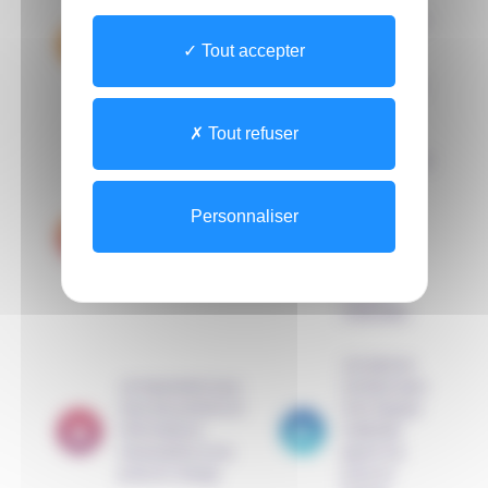
toutes les
informations
Je gagne du temps
pratique
Tout accepter
pour
préparer ma
venue
Tout refuser
Je participe à
mon suivi
Je réalise mes
médical et
Personnaliser
formalités
peux
administratives sans
dialoguer
me déplacer
avec les
équipes
médicales
Je reste en
Je transmets tous
contact avec
mes documents et
mon équipe
informations
médicale
nécessaires à ma
après ma
prise en charge
prise en