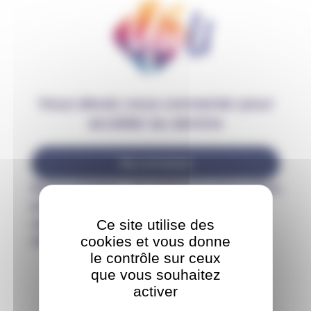
Vous devez vous connecter pour
accéder au service
Me connecter
Notre mission : se mettre à votre place
et anticiper vos questions pour que
vous puissiez aborder votre prise en
Ce site utilise des
cookies et vous donne
charge en tout sérénité.
le contrôle sur ceux
que vous souhaitez
activer
J'accède à