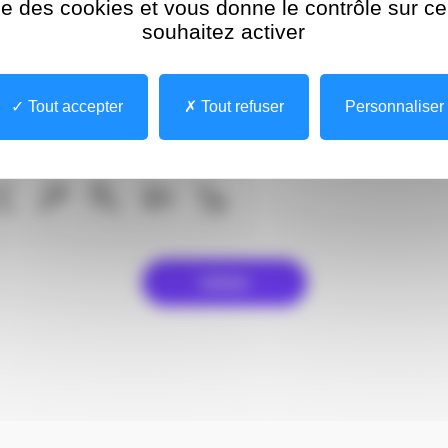
ise des cookies et vous donne le contrôle sur 
souhaitez activer
on
Tout accepter
Tout refuser
Personnaliser
nnez l'image affichée le
moins
souvent.
Valider