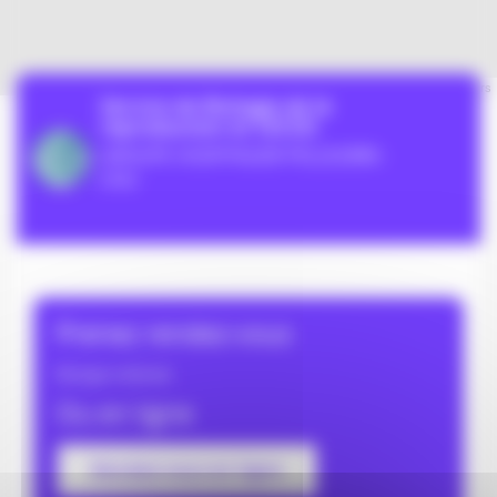
Leaflet
| ©
OpenStreetMap
contributors
Service de Biologie de la
reproduction et CECOS
GROUPE HOSPITALIER PELLEGRIN -
CHU
Prenez rendez-vous
Biologie médicale
Ou en ligne
Rendez-vous en ligne