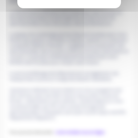
[CECOS-chu-de-bordeaux]
Le CECOS (Centre d’Etude et de Conservation des Ovocytes et
des Spermatozoïdes humains) gère les activités de don de
spermatozoïdes et don d’ovocytes, d’accueil d’embryons.
Le plateau de cryobiologie permet d’assurer la préservation de la
fertilité des patients, de l’enfant à l’adulte, recevant un traitement
susceptible d’altérer la fertilité : congélation et conservation des
spermatozoïdes, des ovocytes, embryons et tissus testiculaires et
ovariens. Un groupe multidisciplinaire de préservation de la
fertilité a été mis place pour remplir cette mission.
Le service de Biologie de la Reproduction est également très
impliqué dans la prise en charge des blessés médullaires.
L’assistance médicale à la procréation en intra conjugal et avec
tiers donneur peut ainsi être mise en œuvre dans toutes ses
formes : inséminations intra-utérines, les fécondations in vitro
conventionnelles, par ICSI, avec recueil chirurgical de
spermatozoïdes si nécessaire, ainsi qu’en cas de risque viral (VIH,
Hépatite B et Hépatite C).
Vous pouvez demander
: votre rendez-vous en ligne