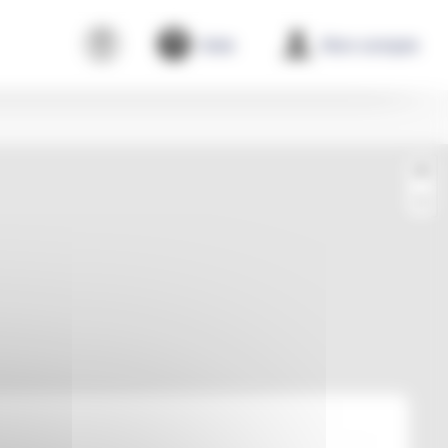
Aide
Mon compte
+
−