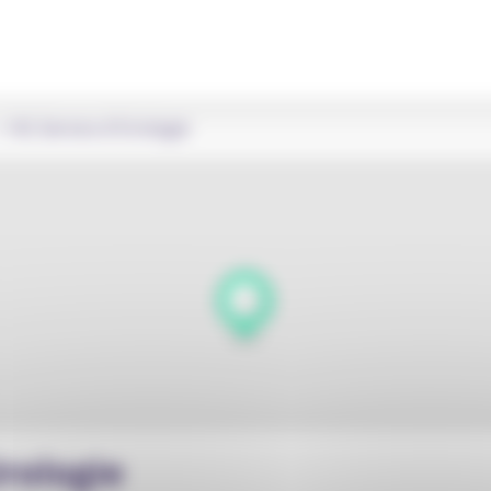
HG Service d'Urologie
rologie