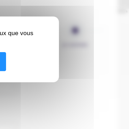
Leaflet
| ©
OpenStreetMap
contributors
ceux que vous
INFO PATIENT
JE CONFIRME