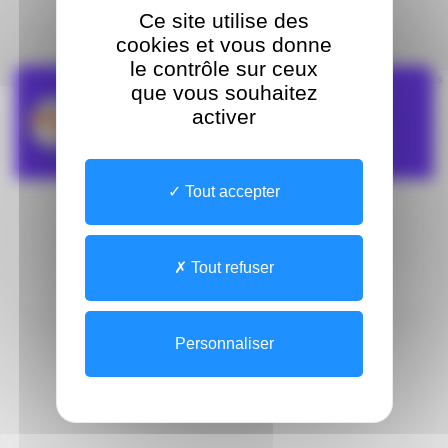
Ce site utilise des
cookies et vous donne
le contrôle sur ceux
Leaflet
| ©
OpenStreetMap
contributors
que vous souhaitez
HG Centre de santé sexuelle
activer
CH DE LA HAUTE GIRONDE
Tout accepter
Du Lundi au Vendredi de 09:00 à 17:00
05.57.33.40.28
Tout refuser
Personnaliser