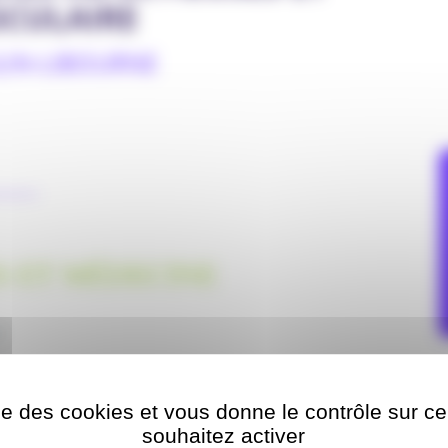
SCULAIRE
LIN-LIBOURNE
S ET MÉDECINE
2
 MISSIONS
ise des cookies et vous donne le contrôle sur 
souhaitez activer