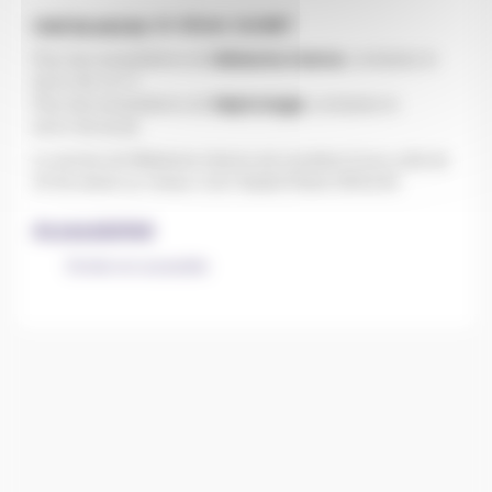
Chef de service
: Dr Olivier CAUBET
Pour les consultations de
, contactez le
Médecine interne
05.57.55.15.77
Pour les consultations de
, contactez le
Néphrologie
05.57.55.34.62
Le service de Médecine Interne est constitué d'une unité de
30 lits située au niveau 3 de l'hôpital Robert BOULIN
Accessibilité
Entrée non accessible