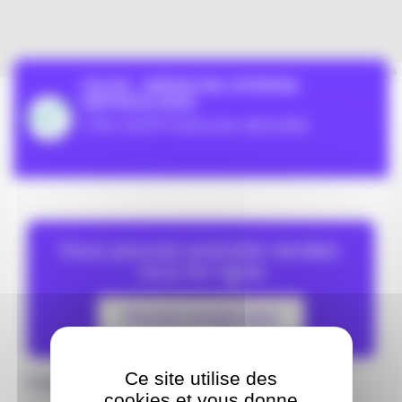
Leaflet
| ©
OpenStreetMap
contributors
CHLIB - MÉDECINE INTERNE-
NÉPHROLOGIE
CTRE HOSPIT.R.BOULIN-LIBOURNE
Vous pouvez prendre rendez-
vous en ligne
Prendre rendez-vous
Coordonnées
Ce site utilise des
cookies et vous donne