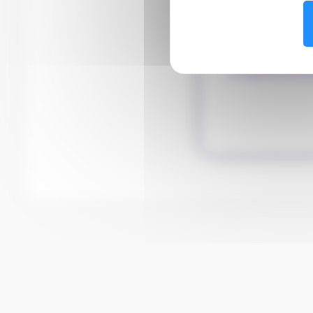
J'ai oublié mon
identif
Mot
de
passe
J'ai oublié mon
mot d