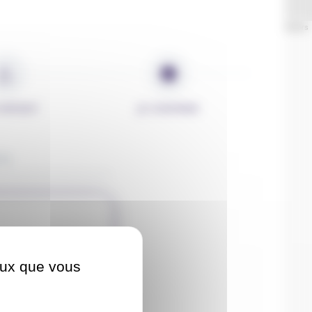
Leaflet
| ©
OpenStreetMap
contributors
 PATIENT
JE CONFIRME
IS
ceux que vous