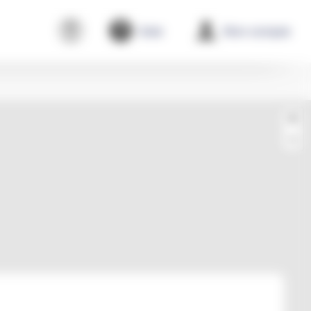
Aide
Mon compte
+
−