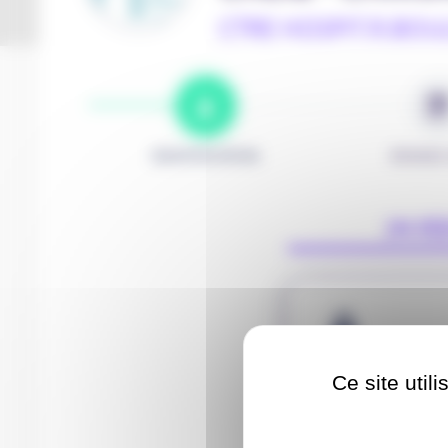
CTRE HOSPIT.R.BOU
IDENTIFICATION
RENDEZ
J'AI D
Ce site util
Identifiant