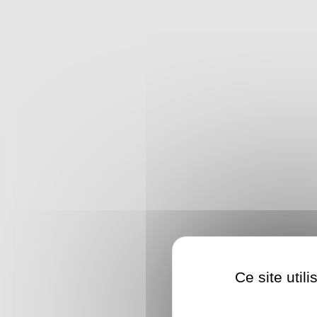
Ce site util