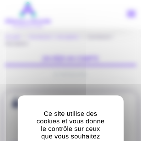
Panneau de gestion des cookies
Aller
au
contenu
principal
Accueil
>
Connexion / inscription
> Connexion /
Inscription
J'AI DÉJÀ UN COMPTE
JE M'INSCRIS
Je me connecte
Ce site utilise des
cookies et vous donne
Identifiant
le contrôle sur ceux
que vous souhaitez