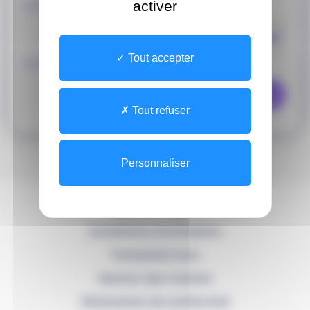
activer
J'ai oublié mon
identifiant
Mot
de
passe
Tout accepter
J'ai oublié mon
mot de passe
Recevoir mon code
Tout refuser
Personnaliser
Mentions légales
Conditions d'utilisation
Contactez-nous
Gestion des Cookies
Déclaration de conformité