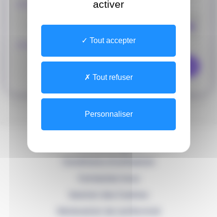
activer
J'ai oublié mon
identifiant
Mot
de
passe
Tout accepter
J'ai oublié mon
mot de passe
Recevoir mon code
Tout refuser
Personnaliser
Mentions légales
Conditions d'utilisation
Contactez-nous
Gestion des Cookies
Déclaration de conformité