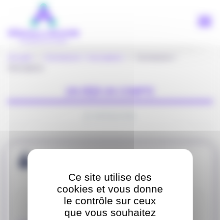
Panneau de gestion des cookies
Aller
au
contenu
principal
Accueil
>
Connexion / inscription
> Connexion /
Inscription
J'AI DÉJÀ UN COMPTE
JE M'INSCRIS
Je me connecte
Ce site utilise des
cookies et vous donne
Identifiant
le contrôle sur ceux
que vous souhaitez